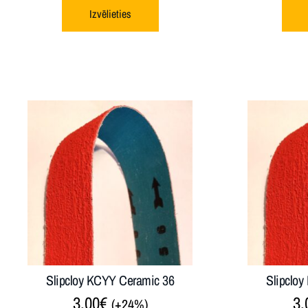
Izvēlieties
Slipcloy KCYY Ceramic 36
Slipclo
3.00
€
3.
(+24%)