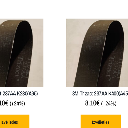
ct 237AA K280(A65)
3M Trizact 237AA K400(A45
10
€
8.10
€
(+24%)
(+24%)
Izvēlieties
Izvēlieties