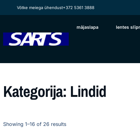
Võtke meiega ühendust
+372 5361 3888
mājaslapa
lentes slī
Kategorija: Lindid
Showing 1–16 of 26 results