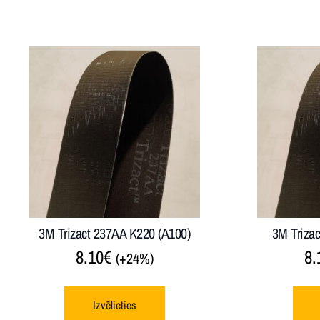
3M Trizact 237AA K220 (A100)
3M Triza
8.10
€
8.
(+24%)
Izvēlieties