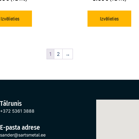
Izvēlieties
Izvēlieties
1
2
→
Tālrunis
+372 5361 3888
E-pasta adrese
sander@sartsmetal.ee