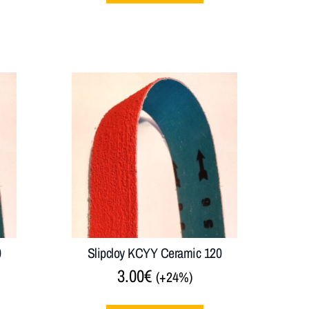
0
Slipcloy KCYY Ceramic 120
3.00
€
(+24%)