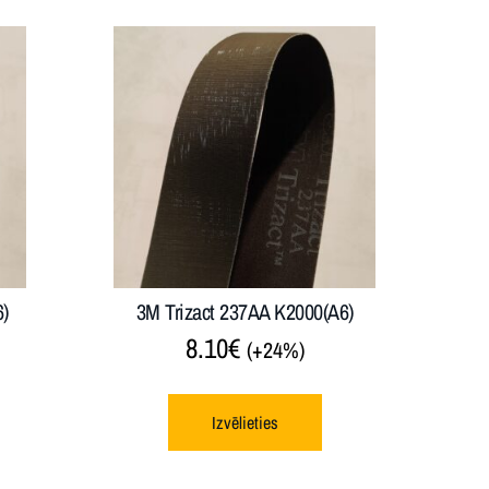
6)
3M Trizact 237AA K2000(A6)
8.10
€
(+24%)
Izvēlieties