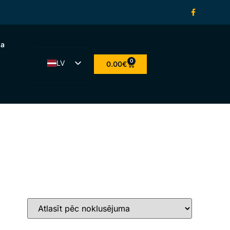
na
0
LV
0.00
€
ET
EN
LT
FI