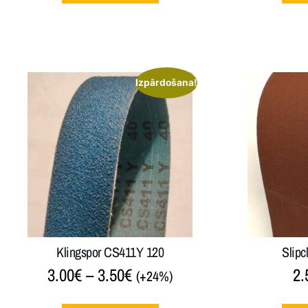
Izpārdošana!
Klingspor CS411Y 120
Slip
3.00
€
–
3.50
€
2.
(+24%)