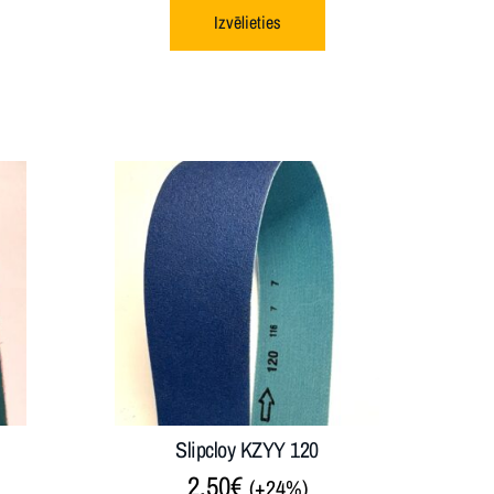
Izvēlieties
Slipcloy KZYY 120
2.50
€
(+24%)