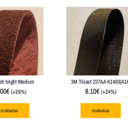
ch bright Medium
3M Trizact 237AA K1400(A1
.00
€
8.10
€
(+24%)
(+24%)
Izvēlieties
Izvēlieties