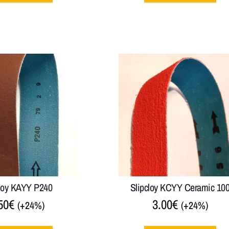
cloy KAYY P240
Slipcloy KCYY Ceramic 10
50
€
3.00
€
(+24%)
(+24%)