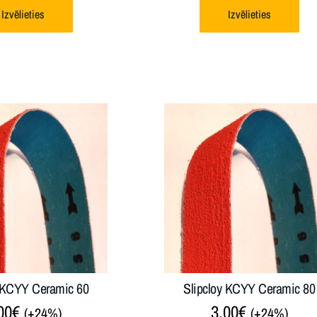
Izvēlieties
Izvēlieties
y KCYY Ceramic 60
Slipcloy KCYY Ceramic 80
00
€
3.00
€
(+24%)
(+24%)