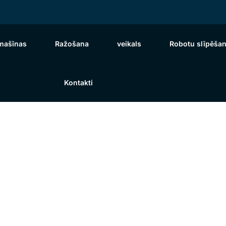
pmašīnas
Ražošana
veikals
Robotu slīpēša
Kontakti