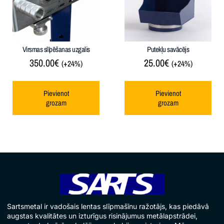
Virsmas slīpēšanas uzgalis
Putekļu savācējs
350.00
€
25.00
€
(+24%)
(+24%)
Pievienot
Pievienot
grozam
grozam
Sartsmetal ir vadošais lentas slīpmašīnu ražotājs, kas piedāvā
augstas kvalitātes un izturīgus risinājumus metālapstrādei,