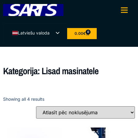
0
Latviešu valoda
0.00
€
Eesti
English
Lietuvių kalba
Kategorija: Lisad masinatele
Suomi
Showing all 4 results