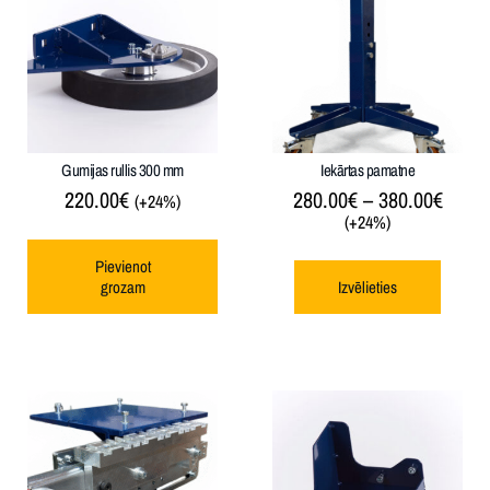
Gumijas rullis 300 mm
Iekārtas pamatne
220.00
€
280.00
€
–
380.00
€
(+24%)
(+24%)
Pievienot
grozam
Izvēlieties