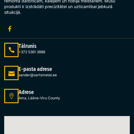
remonta darbnīcām, kalējiem un hobija meistariem. Mūsu
produkti ir izstrādāti precizitātei un uzticamībai jebkurā
situācijā.
Tālrunis
+372 5361 3888
E-pasta adrese
sander@sartsmetal.ee
Adrese
Ama, Lääne-Viru County