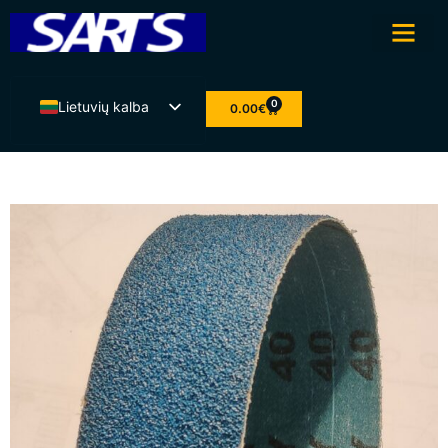
0
Lietuvių kalba
0.00
€
Eesti
English
Latviešu valoda
Suomi