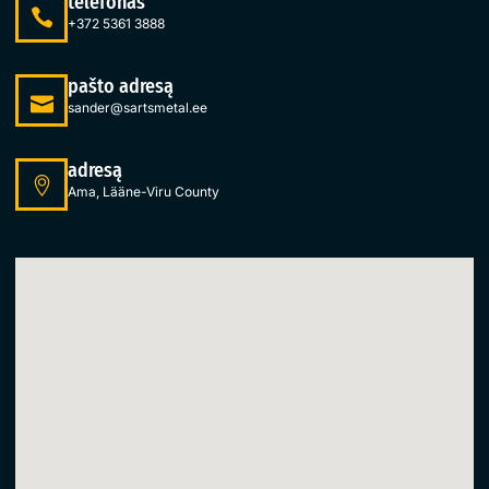
telefonas
+372 5361 3888
pašto adresą
sander@sartsmetal.ee
adresą
Ama, Lääne-Viru County