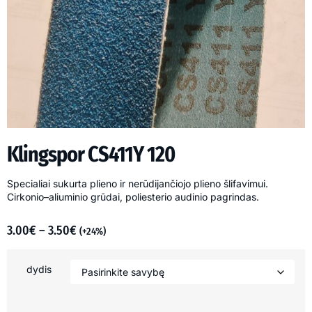
Klingspor CS411Y 120
Specialiai sukurta plieno ir nerūdijančiojo plieno šlifavimui.
Cirkonio–aliuminio grūdai, poliesterio audinio pagrindas.
3.00
€
–
3.50
€
(+24%)
dydis