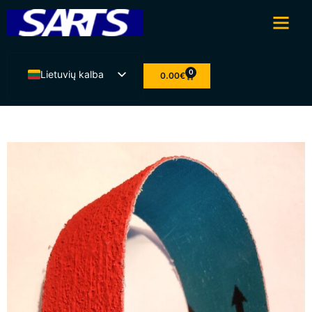
0
Lietuvių kalba
0.00
€
Eesti
English
Latviešu valoda
Suomi