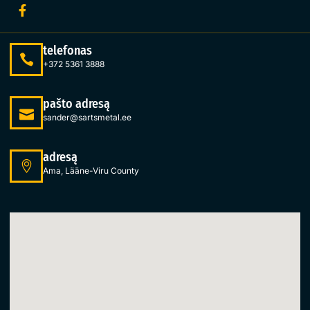
telefonas
+372 5361 3888
pašto adresą
sander@sartsmetal.ee
adresą
Ama, Lääne-Viru County