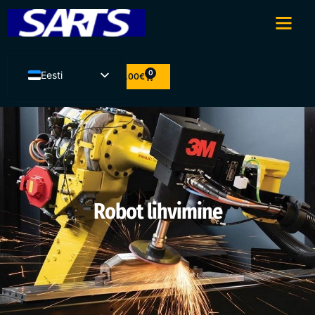
0
Eesti
0.00
€
English
Latviešu valoda
Lietuvių kalba
Suomi
Robot lihvimine