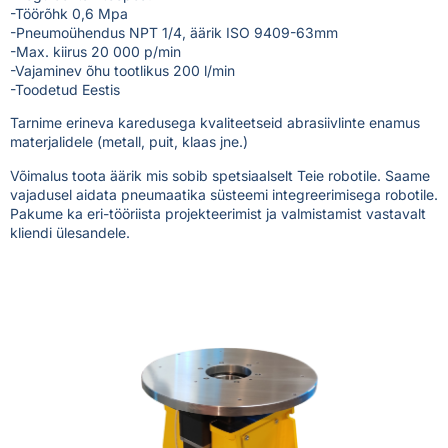
-Töörõhk 0,6 Mpa
-Pneumoühendus NPT 1/4, äärik ISO 9409-63mm
-Max. kiirus 20 000 p/min
-Vajaminev õhu tootlikus 200 l/min
-Toodetud Eestis
Tarnime erineva karedusega kvaliteetseid abrasiivlinte enamus
materjalidele (metall, puit, klaas jne.)
Võimalus toota äärik mis sobib spetsiaalselt Teie robotile. Saame
vajadusel aidata pneumaatika süsteemi integreerimisega robotile.
Pakume ka eri-tööriista projekteerimist ja valmistamist vastavalt
kliendi ülesandele.