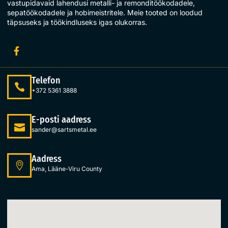
vastupidavaid lahendusi metalli- ja remonditöökodadele,
sepatöökodadele ja hobimeistritele. Meie tooted on loodud
täpsuseks ja töökindluseks igas olukorras.
Telefon
+372 5361 3888
E-posti aadress
sander@sartsmetal.ee
Aadress
Ama, Lääne-Viru County