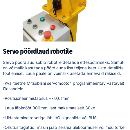
Servo pöördlaud robotile
Servo pöördlaud sobib robotile detailide ettesöötmiseks. Samuti
on võimalik kasutada pöördlauda lisa teljena keeruliste detailide
töötlemisel. Laua peale on võimalik asetada erinevaid rakiseid.
-Kvaliteetne Mitsubishi servomootor, programmeeritav vastavalt
ülesandele.
-Positsioneerimistäpsus +- 0,01mm.
-Laua läbimõõt 300mm, last maksimaalselt 30kg.
-Liidestamine robotiga läbi I/O signaalide või BUS.
-Ohutus tagatud, masin jääb seisma ülekoormusel või muu tõrke