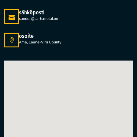
sähköposti
sander@sartsmetal.ee
osoite
Ama, Lääne-Viru County