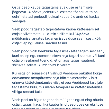
Ostja peab kauba tagastama avalduse esitamisele
järgneva 14 päeva jooksul või esitama tõendi, et ta on
eelnimetatud perioodi jooksul kauba üle andnud kauba
vedajale.
Veebipood tagastab tagastatava kauba kättesaamisel
ostjale viivitamata, kuid mitte hiljem kui
14 päeva
möödumisel arvates taganemisavalduse saamisest, kõik
ostjalt lepingu alusel saadud tasud.
Veebipood võib keelduda tagasimaksete tegemisest seni,
kuni on lepingu esemeks oleva asja tagasi saanud või kuni
ostja on esitanud tõendid, et on asja tagasi saatnud,
sõltuvalt sellest, kumb toimub varem.
Kui ostja on sõnaselgelt valinud Veebipoe pakutud kõige
odavamast tavapärasest asja kättetoimetamise viisist
erineva kättetoimetamise viisi, ei pea Veebipood tarbijale
tagastama kulu, mis ületab tavapärase kättetoimetamise
viisiga seotud kulu.
Veebipoel on õigus taganeda müügitehingust ning nõuda
ostjalt tagasi kaup, kui kauba hind veebipoes on eksituse
tõttu märgitud oluliselt alla kauba turuhinna.