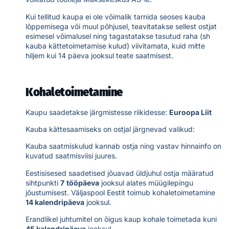
Kui tellitud kaupa ei ole võimalik tarnida seoses kauba
lõppemisega või muul põhjusel, teavitatakse sellest ostjat
esimesel võimalusel ning tagastatakse tasutud raha (sh
kauba kättetoimetamise kulud) viivitamata, kuid mitte
hiljem kui 14 päeva jooksul teate saatmisest.
Kohaletoimetamine
Kaupu saadetakse järgmistesse riikidesse:
Euroopa Liit
Kauba kättesaamiseks on ostjal järgnevad valikud:
Kauba saatmiskulud kannab ostja ning vastav hinnainfo on
kuvatud saatmisviisi juures.
Eestisisesed saadetised jõuavad üldjuhul ostja määratud
sihtpunkti
7
tööpäeva
jooksul alates müügilepingu
jõustumisest. Väljaspool Eestit toimub kohaletoimetamine
14 kalendripäeva
jooksul.
Erandlikel juhtumitel on õigus kaup kohale toimetada kuni
45 kalendripäeva
jooksul.