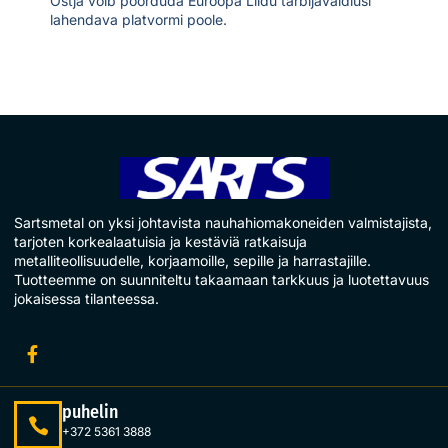
Ostja võib pöörduda Euroopa Liidu tarbijavaidlusi
lahendava platvormi
poole
.
Sartsmetal on yksi johtavista nauhahiomakoneiden valmistajista,
tarjoten korkealaatuisia ja kestäviä ratkaisuja
metalliteollisuudelle, korjaamoille, sepille ja harrastajille.
Tuotteemme on suunniteltu takaamaan tarkkuus ja luotettavuus
jokaisessa tilanteessa.
puhelin
+372 5361 3888