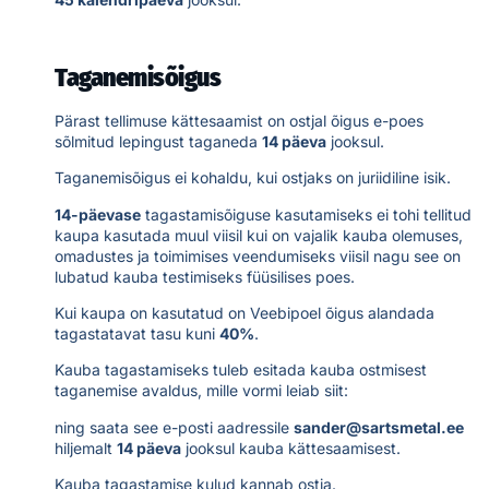
Taganemisõigus
Pärast tellimuse kättesaamist on ostjal õigus e-poes
sõlmitud lepingust taganeda
14 päeva
jooksul.
Taganemisõigus ei kohaldu, kui ostjaks on juriidiline isik.
14-päevase
tagastamisõiguse kasutamiseks ei tohi tellitud
kaupa kasutada muul viisil kui on vajalik kauba olemuses,
omadustes ja toimimises veendumiseks viisil nagu see on
lubatud kauba testimiseks füüsilises poes.
Kui kaupa on kasutatud on Veebipoel õigus alandada
tagastatavat tasu kuni
40%
.
Kauba tagastamiseks tuleb esitada kauba ostmisest
taganemise avaldus, mille vormi leiab siit:
ning saata see e-posti aadressile
sander@sartsmetal.ee
hiljemalt
14 päeva
jooksul kauba kättesaamisest.
Kauba tagastamise kulud kannab ostja.