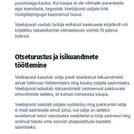
puudusega kauba. Kui kaupa ei ole võimalik parandada
ega asendada, tagastab Veebipood ostjale kõik
müügilepinguga kaasnenud tasud.
Veebipood vastab tarbija esitatud kaebusele kirjalikult või
kirjalikku taasesitamist võimaldavas vormis 15 päeva
jooksul.
Otseturustus ja isikuandmete
töötlemine
Veebipood kasutab ostja poolt sisestatud isikuandmeid
ainult tellimuse töötlemiseks ning kauba ostjale saatmiseks.
Veebipood edastab isikuandmeid veoteenust pakkuvale
ettevõtetele selleks, et kohale toimetada kaupa.
Veebipood saadab ostjale uudiskirju ning pakkumisi ostja
e-maili aadressile ainult juhul, kui ostja on selleks
avaldanud soovi sisestades veebilehel e-kirja aadressi ning
andnud teada oma soovist otsepostituse teadete
saamiseks.