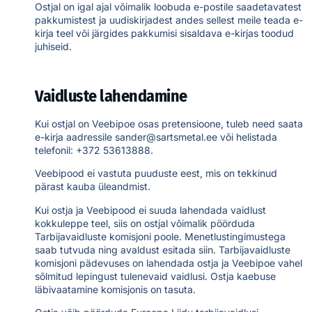
Ostjal on igal ajal võimalik loobuda e-postile saadetavatest
pakkumistest ja uudiskirjadest andes sellest meile teada e-
kirja teel või järgides pakkumisi sisaldava e-kirjas toodud
juhiseid.
Vaidluste lahendamine
Kui ostjal on Veebipoe osas pretensioone, tuleb need saata
e-kirja aadressile
sander@sartsmetal.ee
või helistada
telefonil:
+372 53613888
.
Veebipood ei vastuta puuduste eest, mis on tekkinud
pärast kauba üleandmist.
Kui ostja ja Veebipood ei suuda lahendada vaidlust
kokkuleppe teel, siis on ostjal võimalik pöörduda
Tarbijavaidluste komisjoni poole. Menetlustingimustega
saab tutvuda ning avaldust esitada
siin
. Tarbijavaidluste
komisjoni pädevuses on lahendada ostja ja Veebipoe vahel
sõlmitud lepingust tulenevaid vaidlusi. Ostja kaebuse
läbivaatamine komisjonis on tasuta.