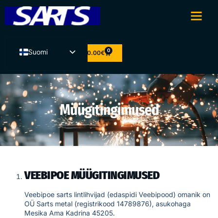
0
Suomi
0.00
€
Eesti
English
Latviešu valoda
Müügitingimused
Lietuvių kalba
VEEBIPOE MÜÜGITINGIMUSED
Veebipoe sarts lintlihvijad (edaspidi Veebipood) omanik on
OÜ Sarts metal (registrikood
14789876
), asukohaga
Mesika Ama Kadrina 45205.