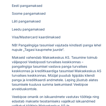
Eesti pangamaksed
Soome pangamaksed
Läti pangamaksed
Leedu pangamaksed
Visa/Mastercard kaardimaksed
NB! Pangalingiga tasumisel vajutada kindlasti panga lehel
nupule „Tagasi kaupmehe juurde“.
Makseid vahendab
Maksekeskus AS
. Tasumine toimub
väljaspool Veebipoodi turvalises keskkonnas –
pangalingiga tasumisel vastava panga turvalises
keskkonnas ja krediitkaardiga tasumisel Maksekeskus AS
turvalises keskkonnas. Müüjal puudub ligipääs kliendi
panga ja krediitkaardi andmetele. Leping jõustub alates
tasumisele kuuluva summa laekumisest Veebipoe
arvelduskontole.
Veebipoe omanik on isikuandmete vastutav töötleja ning
edastab maksete teostamiseks vajalikud isikuandmed
volitatud töötleja Maksekeskus AS-le.