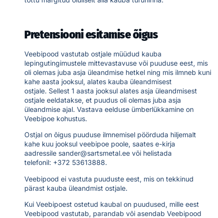
Pretensiooni esitamise õigus
Veebipood vastutab ostjale müüdud kauba
lepingutingimustele mittevastavuse või puuduse eest, mis
oli olemas juba asja üleandmise hetkel ning mis ilmneb kuni
kahe aasta jooksul, alates kauba üleandmisest
ostjale. Sellest 1 aasta jooksul alates asja üleandmisest
ostjale eeldatakse, et puudus oli olemas juba asja
üleandmise ajal. Vastava eelduse ümberlükkamine on
Veebipoe kohustus.
Ostjal on õigus puuduse ilmnemisel pöörduda hiljemalt
kahe kuu jooksul veebipoe poole, saates e-kirja
aadressile
sander@sartsmetal.ee
või helistada
telefonil:
+372 53613888
.
Veebipood ei vastuta puuduste eest, mis on tekkinud
pärast kauba üleandmist ostjale.
Kui Veebipoest ostetud kaubal on puudused, mille eest
Veebipood vastutab, parandab või asendab Veebipood