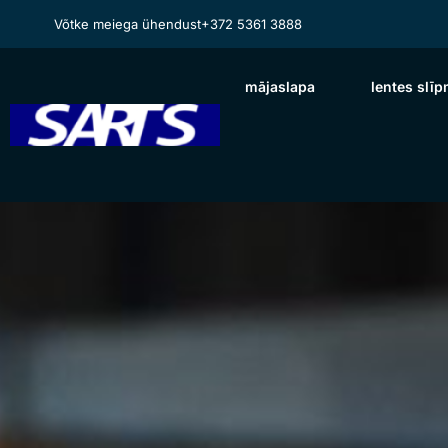
Võtke meiega ühendust
+372 5361 3888
mājaslapa
lentes slī