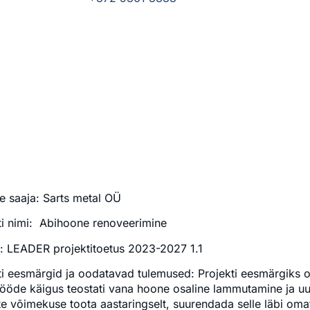
e saaja: Sarts metal OÜ
ti nimi: Abihoone renoveerimine
 LEADER projektitoetus 2023-2027 1.1
ti eesmärgid ja oodatavad tulemused: Projekti eesmärgiks 
tööde käigus teostati vana hoone osaline lammutamine ja uu
te võimekuse toota aastaringselt, suurendada selle läbi oma