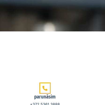
parunāsim
+372 5361 3888