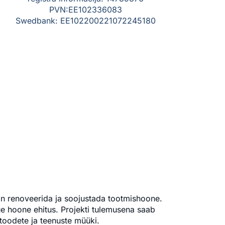
PVN:EE102336083
Swedbank: EE102200221072245180
on renoveerida ja soojustada tootmishoone.
e hoone ehitus. Projekti tulemusena saab
toodete ja teenuste müüki.