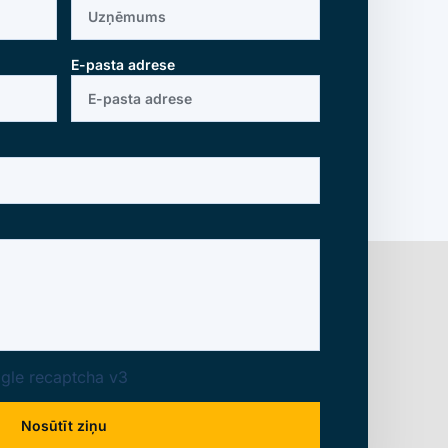
E-pasta adrese
gle recaptcha v3
Nosūtīt ziņu