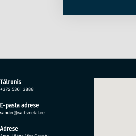
Tālrunis
+372 5361 3888
E-pasta adrese
sander@sartsmetal.ee
Adrese
Ama, Lääne-Viru County