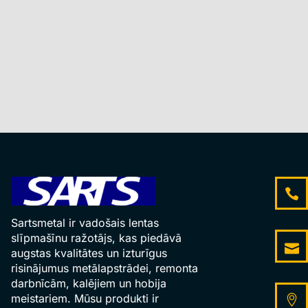
Sartsmetal ir vadošais lentas
slīpmašīnu ražotājs, kas piedāvā
augstas kvalitātes un izturīgus
risinājumus metālapstrādei, remonta
darbnīcām, kalējiem un hobija
meistariem. Mūsu produkti ir