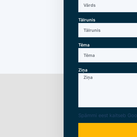
Tālrunis
Tēma
Ziņa
Spämmi eest kaitseb
Goo