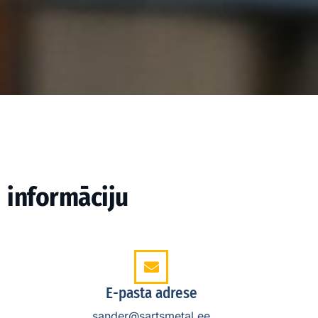
informāciju
E-pasta adrese
sander@sartsmetal.ee