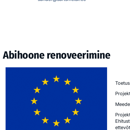
Abihoone renoveerimine
Toetus
Projek
Meede:
Projek
Ehitus
ettevõ