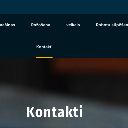
pmašīnas
Ražošana
veikals
Robotu slīpēša
Kontakti
Kontakti