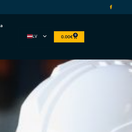
na
0
LV
0.00
€
ET
EN
LT
FI