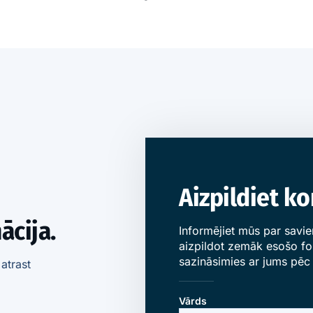
Aizpildiet k
ācija.
Informējiet mūs par savi
aizpildot zemāk esošo for
sazināsimies ar jums pēc 
atrast
Vārds