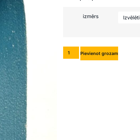
izmērs
Pievienot grozam