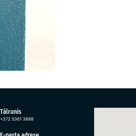
Tālrunis
+372 5361 3888
E-pasta adrese