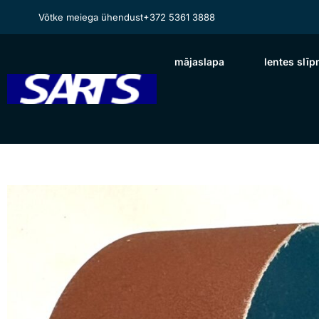
Võtke meiega ühendust
+372 5361 3888
mājaslapa
lentes slī