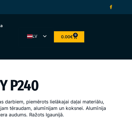
na
0
LV
0.00
€
ET
EN
LT
FI
YY P240
 darbiem, piemērots lielākajai daļai materiālu,
jam tēraudam, alumīnijam un koksnei. Alumīnija
tera audums. Ražots Igaunijā.