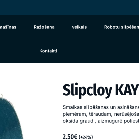
pmašīnas
Ražošana
veikals
Robotu slīpēša
Kontakti
Slipcloy KA
Smalkas slīpēšanas un asināšanas
piemēram, tēraudam, nerūsējoša
oksīda graudi, aizmugurē polies
2.50
€
(+24%)