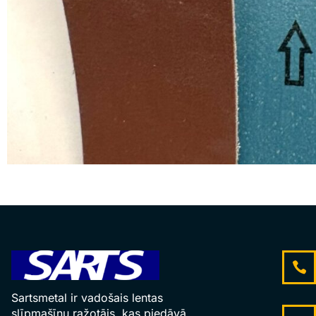
Sartsmetal ir vadošais lentas
slīpmašīnu ražotājs, kas piedāvā