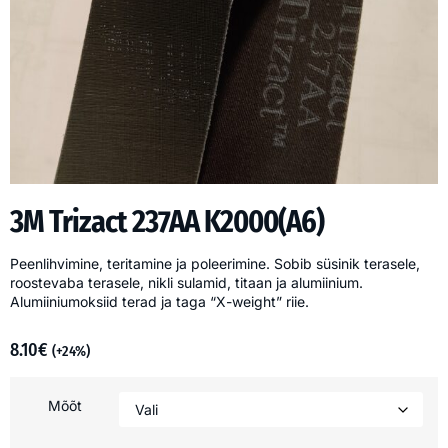
3M Trizact 237AA K2000(A6)
Peenlihvimine, teritamine ja poleerimine. Sobib süsinik terasele,
roostevaba terasele, nikli sulamid, titaan ja alumiinium.
Alumiiniumoksiid terad ja taga “X-weight” riie.
8.10
€
(+24%)
Mõõt