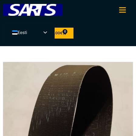
0
Eesti
0.00
€
English
Latviešu valoda
Lietuvių kalba
Suomi