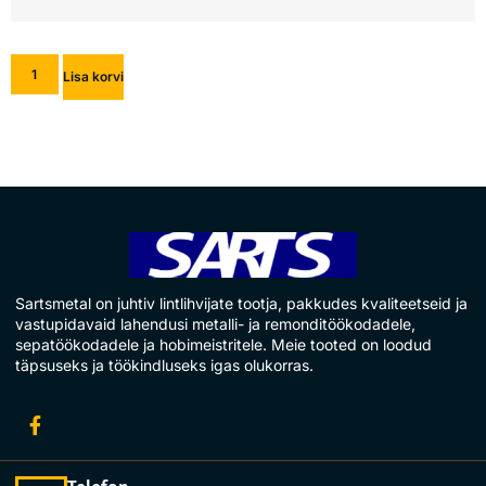
Lisa korvi
Sartsmetal on juhtiv lintlihvijate tootja, pakkudes kvaliteetseid ja
vastupidavaid lahendusi metalli- ja remonditöökodadele,
sepatöökodadele ja hobimeistritele. Meie tooted on loodud
täpsuseks ja töökindluseks igas olukorras.