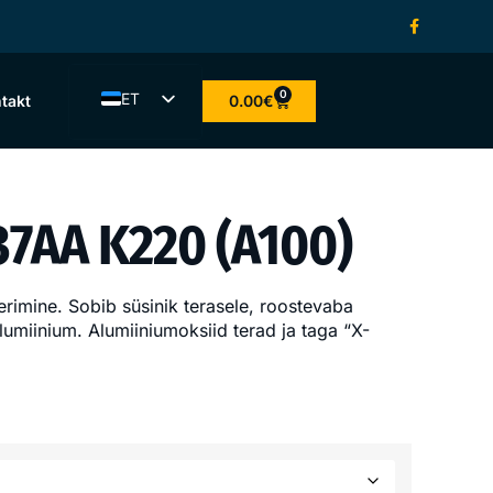
0
ET
0.00
€
takt
EN
LV
LT
37AA K220 (A100)
FI
eerimine. Sobib süsinik terasele, roostevaba
 alumiinium. Alumiiniumoksiid terad ja taga “X-