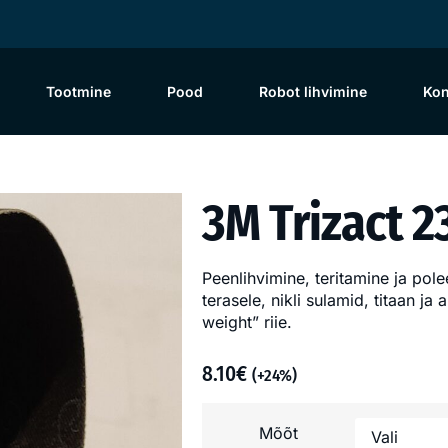
Tootmine
Pood
Robot lihvimine
Kon
3M Trizact 2
Peenlihvimine, teritamine ja pol
terasele, nikli sulamid, titaan ja
weight” riie.
8.10
€
(+24%)
Mõõt