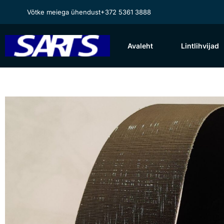
Võtke meiega ühendust
+372 5361 3888
Avaleht
Lintlihvijad