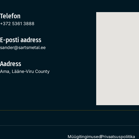
Telefon
+372 5361 3888
E-posti aadress
sander@sartsmetal.ee
Aadress
Ama, Lääne-Viru County
Müügitingimused
Privaatsuspoliitika