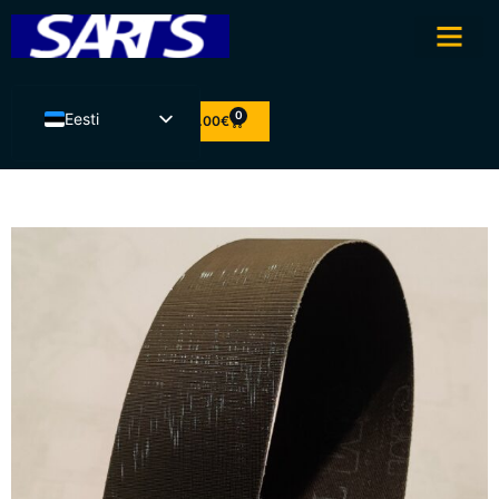
0
Eesti
0.00
€
English
Latviešu valoda
Lietuvių kalba
Suomi