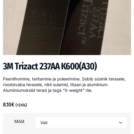
3M Trizact 237AA K600(A30)
Peenlihvimine, teritamine ja poleerimine. Sobib süsinik terasele,
roostevaba terasele, nikli sulamid, titaan ja alumiinium.
Alumiiniumoksiid terad ja taga “X-weight” riie.
8.10
€
(+24%)
Mõõt