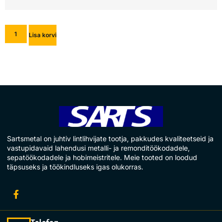
Lisa korvi
Sartsmetal on juhtiv lintlihvijate tootja, pakkudes kvaliteetseid ja
vastupidavaid lahendusi metalli- ja remonditöökodadele,
sepatöökodadele ja hobimeistritele. Meie tooted on loodud
täpsuseks ja töökindluseks igas olukorras.