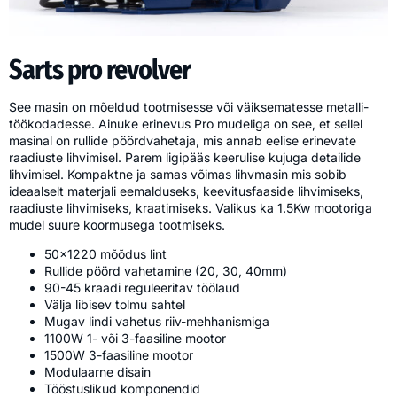
Sarts pro revolver
See masin on mõeldud tootmisesse või väiksematesse metalli-
töökodadesse. Ainuke erinevus Pro mudeliga on see, et sellel
masinal on rullide pöördvahetaja, mis annab eelise erinevate
raadiuste lihvimisel. Parem ligipääs keerulise kujuga detailide
lihvimisel. Kompaktne ja samas võimas lihvmasin mis sobib
ideaalselt materjali eemalduseks, keevitusfaaside lihvimiseks,
raadiuste lihvimiseks, kraatimiseks. Valikus ka 1.5Kw mootoriga
mudel suure koormusega tootmiseks.
50×1220 mõõdus lint
Rullide pöörd vahetamine (20, 30, 40mm)
90-45 kraadi reguleeritav töölaud
Välja libisev tolmu sahtel
Mugav lindi vahetus riiv-mehhanismiga
1100W 1- või 3-faasiline mootor
1500W 3-faasiline mootor
Modulaarne disain
Tööstuslikud komponendid