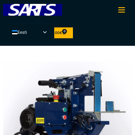
0
Eesti
0.00
€
English
Latviešu valoda
Lietuvių kalba
Suomi